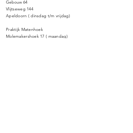
Gebouw 64
Vlijtseweg 144
Apeldoorn ( dinsdag t/m vrijdag)
Praktijk Matenhoek
Molemakershoek 17 ( maandag)
E
info@oefentherapiedejong.nl
T
06 - 304 78 885
KvK
80820972